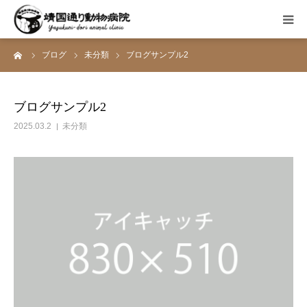
ーム
ブログ
未分類
ブログサンプル2
HOME
総合案内
ブログサンプル2
2025.03.2
未分類
院内の様子
FIPについて
料金
スタッフ紹介
アクセス